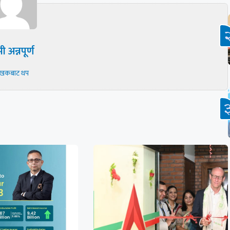
ी अन्नपूर्ण
ेखकबाट थप