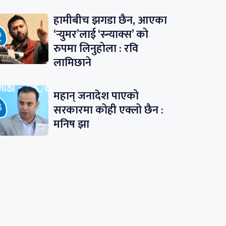
हामीबीच झगडा छैन, आएका
‘र्‍युमर’लाई ‘स्न्याक्स’ को
रुपमा लिनुहोला : रवि
लामिछाने
महान् जनादेश पाएको
सरकारमा कोही एक्लो छैन :
मनिष झा