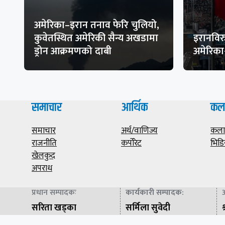
अमेरिका–इरान तनाव फेरि चुलियो,
कुवेतस्थित अमेरिकी सैन्य अखडामा
इरानविरु
ड्रोन आक्रमणको दाबी
अमेरिक
समाचार
आर्थिक
कल
समाचार
अर्थ/वाणिज्य
कला/
राजनीति
कर्पोरेट
भिडि
खेलकुद
अपराध
प्रधान सम्पादकः
कार्यकारी सम्पादक
:
अ
सरिता खड्का
सर्मिला सुवेदी
श