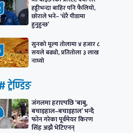
हड्डीभन्दा बाहिर पनि फैलियो,
छोराले भने– ‘धेरै पीडामा
हुनुहुन्छ’
सुनको मूल्य तोलामा ४ हजार ८
सयले बढ्यो, प्रतितोला ३ लाख
नाघ्यो
# ट्रेण्डिङ
जंगलमा हराएपछि ‘बाबु,
बचाइहाल–बचाइहाल’ भन्दै
फोन गरेका पूर्वमेयर किरण
सिंह अझै भेटिएनन्