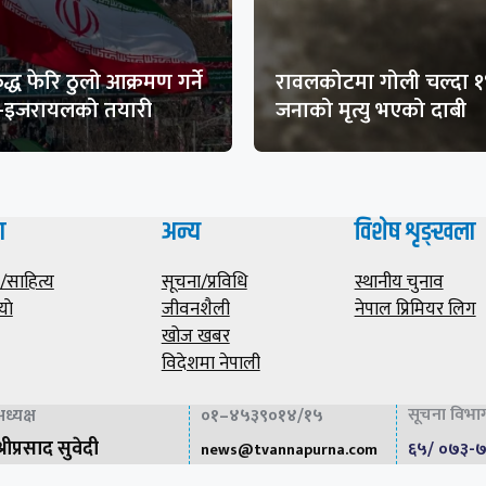
द्ध फेरि ठुलो आक्रमण गर्ने
रावलकोटमा गोली चल्दा 
ा-इजरायलको तयारी
जनाको मृत्यु भएको दाबी
ा
अन्य
विशेष शृङ्खला
साहित्य
सूचना/प्रविधि
स्थानीय चुनाव
याे
जीवनशैली
नेपाल प्रिमियर लिग
खोज खबर
विदेशमा नेपाली
सूचना विभाग 
ध्यक्ष
०१–४५३९०१४/१५
्रीप्रसाद सुवेदी
६५/ ०७३-
news@
tvannapurna.com