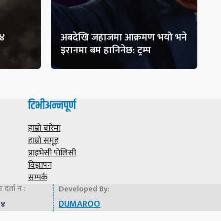
१४
अबदेखि जहाजमा आक्रमण भयो भने
इरानमा बम हानिनेछ: ट्रम्प
टिभीअन्नपूर्ण
हाम्राे बारेमा
हाम्राे समूह
प्राइभेसी पाेलिसी
विज्ञापन
सम्पर्क
दर्ता न :
Developed By:
DUMAROO
७४