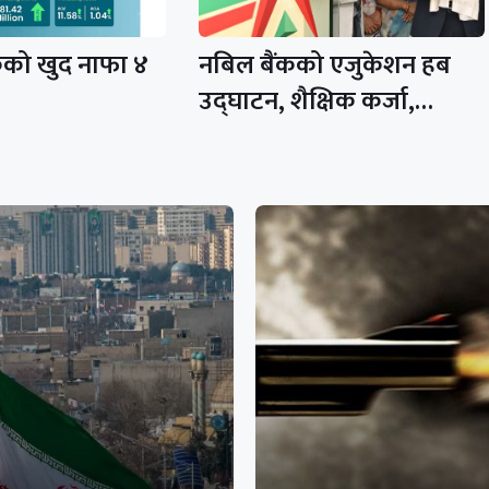
कको खुद नाफा ४
नबिल बैंकको एजुकेशन हब
उद्घाटन, शैक्षिक कर्जा,…