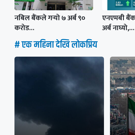
नबिल बैंकले गर्‍यो ७ अर्ब ९०
एनएमबी बैं
करोड…
अर्ब नाघ्यो,…
# एक महिना देखि लाेकप्रिय