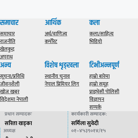
समाचार
आर्थिक
कला
समाचार
अर्थ/वाणिज्य
कला/साहित्य
राजनीति
कर्पोरेट
भिडियाे
खेलकुद
अपराध
अन्य
विशेष शृङ्खला
टिभीअन्नपूर्ण
सूचना/प्रविधि
स्थानीय चुनाव
हाम्राे बारेमा
जीवनशैली
नेपाल प्रिमियर लिग
हाम्राे समूह
खोज खबर
प्राइभेसी पाेलिसी
विदेशमा नेपाली
विज्ञापन
सम्पर्क
प्रधान सम्पादकः
कार्यकारी सम्पादक
:
सरिता खड्का
सर्मिला सुवेदी
अध्यक्ष
०१–४५३९०१४/१५