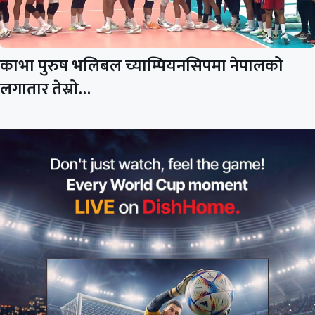
काभा पुरुष भलिबल च्याम्पियनसिपमा नेपालको
लगातार तेस्रो…