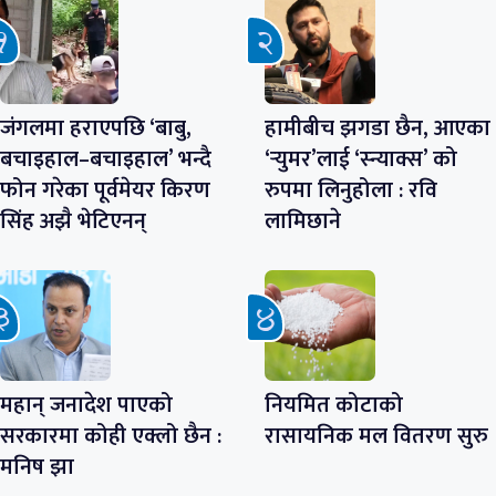
जंगलमा हराएपछि ‘बाबु,
हामीबीच झगडा छैन, आएका
बचाइहाल–बचाइहाल’ भन्दै
‘र्‍युमर’लाई ‘स्न्याक्स’ को
फोन गरेका पूर्वमेयर किरण
रुपमा लिनुहोला : रवि
सिंह अझै भेटिएनन्
लामिछाने
महान् जनादेश पाएको
नियमित कोटाको
सरकारमा कोही एक्लो छैन :
रासायनिक मल वितरण सुरु
मनिष झा