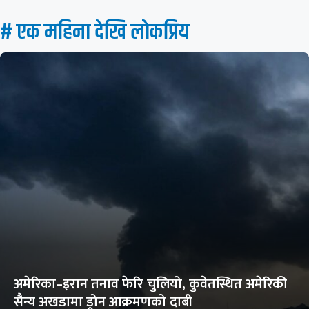
# एक महिना देखि लाेकप्रिय
अमेरिका–इरान तनाव फेरि चुलियो, कुवेतस्थित अमेरिकी
सैन्य अखडामा ड्रोन आक्रमणको दाबी