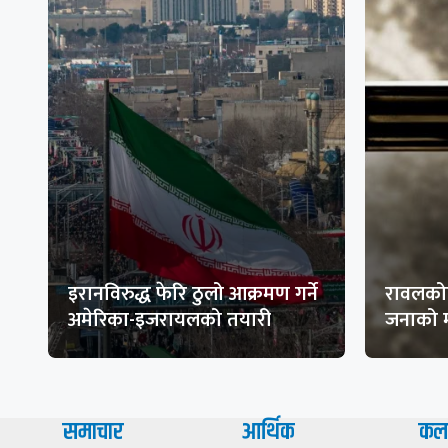
इरानविरुद्ध फेरि ठुलो आक्रमण गर्ने
रावलकोट
अमेरिका-इजरायलको तयारी
जनाको म
समाचार
आर्थिक
कल