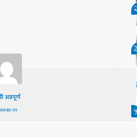
ी अन्नपूर्ण
ेखकबाट थप