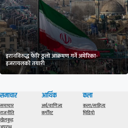
इरानविरुद्ध फेरि ठुलो आक्रमण गर्ने अमेरिका-
इजरायलको तयारी
समाचार
आर्थिक
कला
समाचार
अर्थ/वाणिज्य
कला/साहित्य
राजनीति
कर्पोरेट
भिडियाे
खेलकुद
अपराध