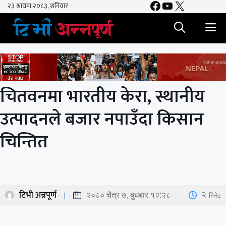
Facebook
YouTube
X
Skip
to
M
content
चितवनमा भारतीय केरा, स्थानीय
उत्पादनले बजार नपाउँदा किसान
चिन्तित
टिभी अन्नपूर्ण
2
मिनेट
२०८० चैत्र ७, बुधबार १२:२८