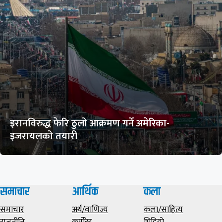
इरानविरुद्ध फेरि ठुलो आक्रमण गर्ने अमेरिका-
इजरायलको तयारी
समाचार
आर्थिक
कला
समाचार
अर्थ/वाणिज्य
कला/साहित्य