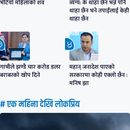
भेटियो महिलाको शव
व्यंग्य: के थाहा छैन भन्ने पनि
थाहा छैन भने तपाईंलाई केही
थाहा छैन
गाभीले झण्डै चार करोड डलर
महान् जनादेश पाएको
बराबरको खोप दिने
सरकारमा कोही एक्लो छैन :
मनिष झा
# एक महिना देखि लाेकप्रिय