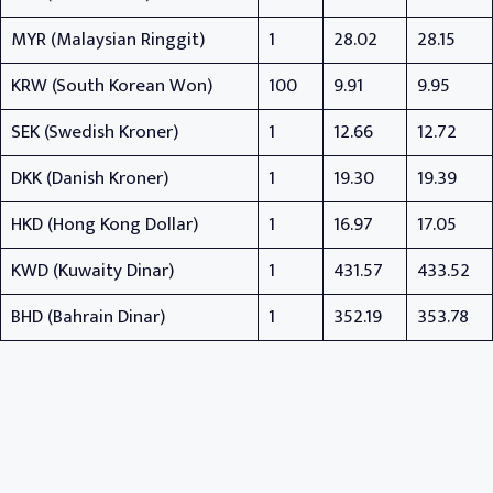
MYR (Malaysian Ringgit)
1
28.02
28.15
KRW (South Korean Won)
100
9.91
9.95
SEK (Swedish Kroner)
1
12.66
12.72
DKK (Danish Kroner)
1
19.30
19.39
HKD (Hong Kong Dollar)
1
16.97
17.05
KWD (Kuwaity Dinar)
1
431.57
433.52
BHD (Bahrain Dinar)
1
352.19
353.78