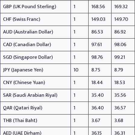
GBP (UK Pound Sterling)
1
168.56
169.32
CHF (Swiss Franc)
1
149.03
149.70
AUD (Australian Dollar)
1
86.53
86.92
CAD (Canadian Dollar)
1
97.61
98.06
SGD (Singapore Dollar)
1
98.76
99.21
JPY (Japanese Yen)
10
8.75
8.79
CNY (Chinese Yuan)
1
18.44
18.53
SAR (Saudi Arabian Riyal)
1
35.40
35.56
QAR (Qatari Riyal)
1
36.40
36.57
THB (Thai Baht)
1
3.67
3.68
AED (UAE Dirham)
1
36.15
36.31