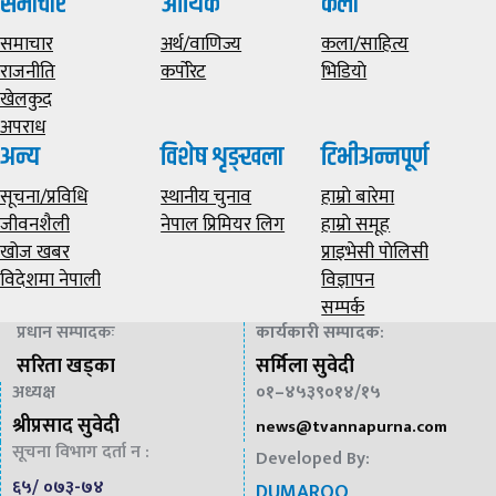
समाचार
आर्थिक
कला
समाचार
अर्थ/वाणिज्य
कला/साहित्य
राजनीति
कर्पोरेट
भिडियाे
खेलकुद
अपराध
अन्य
विशेष शृङ्खला
टिभीअन्नपूर्ण
सूचना/प्रविधि
स्थानीय चुनाव
हाम्राे बारेमा
जीवनशैली
नेपाल प्रिमियर लिग
हाम्राे समूह
खोज खबर
प्राइभेसी पाेलिसी
विदेशमा नेपाली
विज्ञापन
सम्पर्क
प्रधान सम्पादकः
कार्यकारी सम्पादक
:
सरिता खड्का
सर्मिला सुवेदी
अध्यक्ष
०१–४५३९०१४/१५
श्रीप्रसाद सुवेदी
news@
tvannapurna.com
सूचना विभाग दर्ता न :
Developed By:
६५/ ०७३-७४
DUMAROO