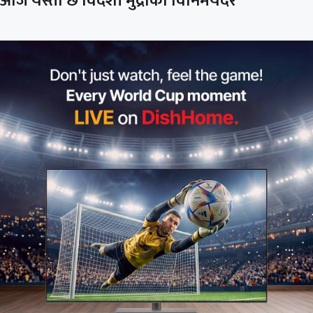
आज यस्तो छ विदेशी मुद्राको विनिमयदर