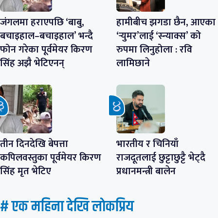
जंगलमा हराएपछि ‘बाबु,
हामीबीच झगडा छैन, आएका
बचाइहाल–बचाइहाल’ भन्दै
‘र्‍युमर’लाई ‘स्न्याक्स’ को
फोन गरेका पूर्वमेयर किरण
रुपमा लिनुहोला : रवि
सिंह अझै भेटिएनन्
लामिछाने
तीन दिनदेखि बेपत्ता
भारतीय र चिनियाँ
कपिलवस्तुका पूर्वमेयर किरण
राजदूतलाई छुट्टाछुट्टै भेट्दै
सिंह मृत भेटिए
प्रधानमन्त्री बालेन
# एक महिना देखि लाेकप्रिय