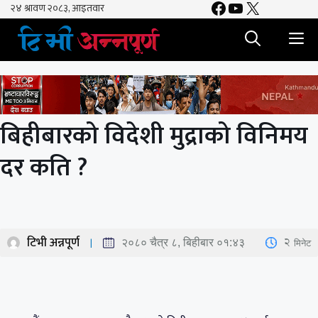
Facebook
YouTube
X
Skip
to
M
content
बिहीबारको विदेशी मुद्राको विनिमय
दर कति ?
टिभी अन्नपूर्ण
2
मिनेट
२०८० चैत्र ८, बिहीबार ०१:४३