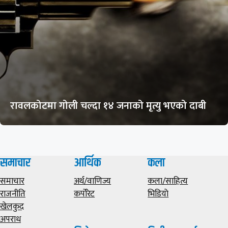
रावलकोटमा गोली चल्दा १४ जनाको मृत्यु भएको दाबी
समाचार
आर्थिक
कला
समाचार
अर्थ/वाणिज्य
कला/साहित्य
राजनीति
कर्पोरेट
भिडियाे
खेलकुद
अपराध