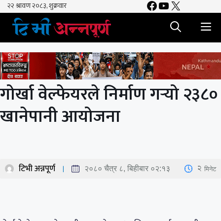
Facebook
YouTube
X
Skip
to
M
content
गोर्खा वेल्फेयरले निर्माण गर्‍यो २३८०
खानेपानी आयोजना
टिभी अन्नपूर्ण
2
मिनेट
२०८० चैत्र ८, बिहीबार ०२:१३