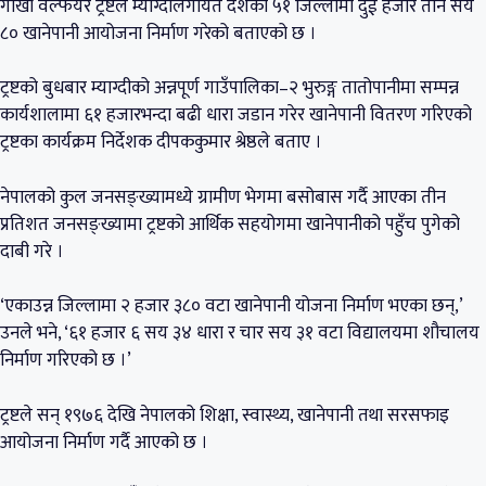
गोर्खा वेल्फेयर ट्रष्टले म्याग्दीलगायत देशका ५१ जिल्लामा दुई हजार तीन सय
८० खानेपानी आयोजना निर्माण गरेको बताएको छ ।
ट्रष्टको बुधबार म्याग्दीको अन्नपूर्ण गाउँपालिका–२ भुरुङ्ग तातोपानीमा सम्पन्न
कार्यशालामा ६१ हजारभन्दा बढी धारा जडान गरेर खानेपानी वितरण गरिएको
ट्रष्टका कार्यक्रम निर्देशक दीपककुमार श्रेष्ठले बताए ।
नेपालको कुल जनसङ्ख्यामध्ये ग्रामीण भेगमा बसोबास गर्दै आएका तीन
प्रतिशत जनसङ्ख्यामा ट्रष्टको आर्थिक सहयोगमा खानेपानीको पहुँच पुगेको
दाबी गरे ।
‘एकाउन्न जिल्लामा २ हजार ३८० वटा खानेपानी योजना निर्माण भएका छन्,’
उनले भने, ‘६१ हजार ६ सय ३४ धारा र चार सय ३१ वटा विद्यालयमा शौचालय
निर्माण गरिएको छ ।’
ट्रष्टले सन् १९७६ देखि नेपालको शिक्षा, स्वास्थ्य, खानेपानी तथा सरसफाइ
आयोजना निर्माण गर्दै आएको छ ।