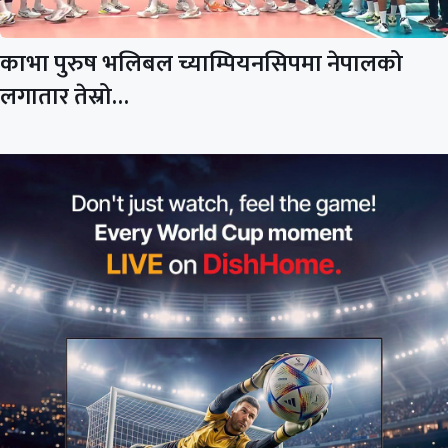
काभा पुरुष भलिबल च्याम्पियनसिपमा नेपालको
लगातार तेस्रो…