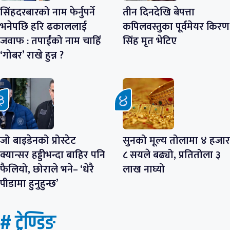
सिंहदरबारको नाम फेर्नुपर्ने
तीन दिनदेखि बेपत्ता
भनेपछि हरि ढकाललाई
कपिलवस्तुका पूर्वमेयर किरण
जवाफ : तपाईंको नाम चाहिँ
सिंह मृत भेटिए
‘गोबर’ राखे हुन्न ?
जो बाइडेनको प्रोस्टेट
सुनको मूल्य तोलामा ४ हजार
क्यान्सर हड्डीभन्दा बाहिर पनि
८ सयले बढ्यो, प्रतितोला ३
फैलियो, छोराले भने– ‘धेरै
लाख नाघ्यो
पीडामा हुनुहुन्छ’
# ट्रेण्डिङ