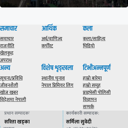
समाचार
आर्थिक
कला
समाचार
अर्थ/वाणिज्य
कला/साहित्य
राजनीति
कर्पोरेट
भिडियाे
खेलकुद
अपराध
अन्य
विशेष शृङ्खला
टिभीअन्नपूर्ण
सूचना/प्रविधि
स्थानीय चुनाव
हाम्राे बारेमा
जीवनशैली
नेपाल प्रिमियर लिग
हाम्राे समूह
खोज खबर
प्राइभेसी पाेलिसी
विदेशमा नेपाली
विज्ञापन
सम्पर्क
प्रधान सम्पादकः
कार्यकारी सम्पादक
:
सरिता खड्का
सर्मिला सुवेदी