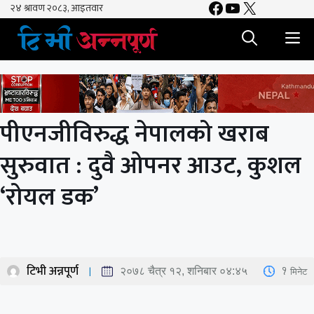
Facebook
YouTube
X
Skip
to
M
content
पीएनजीविरुद्ध नेपालको खराब
सुरुवात : दुवै ओपनर आउट, कुशल
‘रोयल डक’
टिभी अन्नपूर्ण
1
मिनेट
२०७८ चैत्र १२, शनिबार ०४:४५