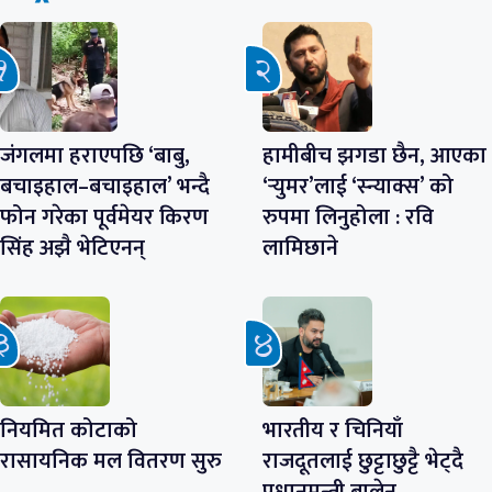
जंगलमा हराएपछि ‘बाबु,
हामीबीच झगडा छैन, आएका
बचाइहाल–बचाइहाल’ भन्दै
‘र्‍युमर’लाई ‘स्न्याक्स’ को
फोन गरेका पूर्वमेयर किरण
रुपमा लिनुहोला : रवि
सिंह अझै भेटिएनन्
लामिछाने
नियमित कोटाको
भारतीय र चिनियाँ
रासायनिक मल वितरण सुरु
राजदूतलाई छुट्टाछुट्टै भेट्दै