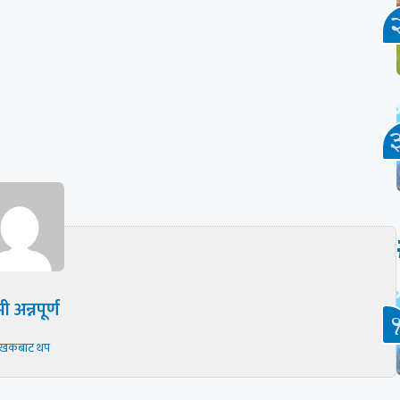
ी अन्नपूर्ण
ेखकबाट थप