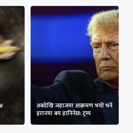
१४
अबदेखि जहाजमा आक्रमण भयो भने
इरानमा बम हानिनेछ: ट्रम्प