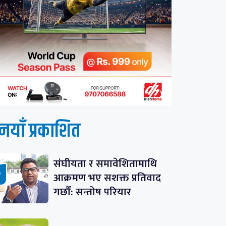
नयाँ प्रकाशित
संघीयता र समावेशितामाथि
आक्रमण भए सशक्त प्रतिवाद
गर्छौं: सन्तोष परियार