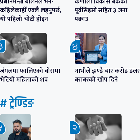
प्रधानमन्त्री बालेनले भने-
कर्णाली विकास बैंकका
कहिलेकाहीँ एक्लै लड्नुपर्छ,
पूर्वसिइओ सहित ३ जना
यो पहिलो चोटी होइन
पक्राउ
जंगलमा फालिएको बोरामा
गाभीले झण्डै चार करोड डलर
भेटियो महिलाको शव
बराबरको खोप दिने
# ट्रेण्डिङ