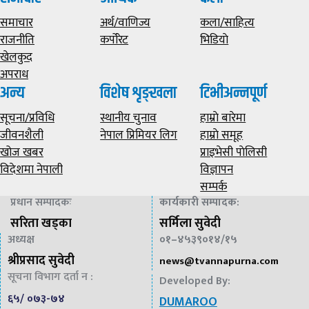
समाचार
अर्थ/वाणिज्य
कला/साहित्य
राजनीति
कर्पोरेट
भिडियाे
खेलकुद
अपराध
अन्य
विशेष शृङ्खला
टिभीअन्नपूर्ण
सूचना/प्रविधि
स्थानीय चुनाव
हाम्राे बारेमा
जीवनशैली
नेपाल प्रिमियर लिग
हाम्राे समूह
खोज खबर
प्राइभेसी पाेलिसी
विदेशमा नेपाली
विज्ञापन
सम्पर्क
प्रधान सम्पादकः
कार्यकारी सम्पादक
:
सरिता खड्का
सर्मिला सुवेदी
अध्यक्ष
०१–४५३९०१४/१५
श्रीप्रसाद सुवेदी
news@
tvannapurna.com
सूचना विभाग दर्ता न :
Developed By:
६५/ ०७३-७४
DUMAROO