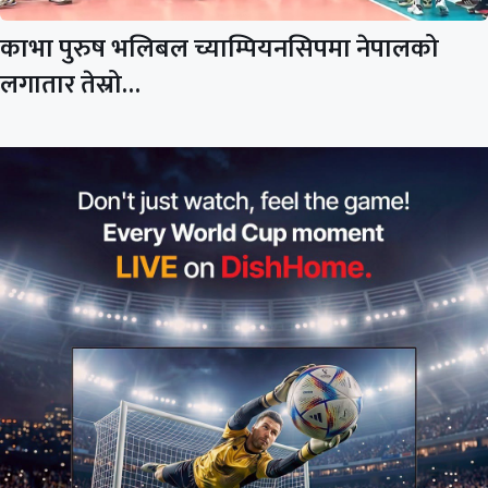
काभा पुरुष भलिबल च्याम्पियनसिपमा नेपालको
लगातार तेस्रो…