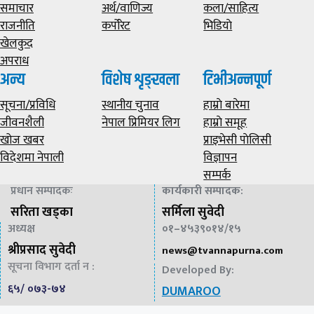
समाचार
अर्थ/वाणिज्य
कला/साहित्य
राजनीति
कर्पोरेट
भिडियाे
खेलकुद
अपराध
अन्य
विशेष शृङ्खला
टिभीअन्नपूर्ण
सूचना/प्रविधि
स्थानीय चुनाव
हाम्राे बारेमा
जीवनशैली
नेपाल प्रिमियर लिग
हाम्राे समूह
खोज खबर
प्राइभेसी पाेलिसी
विदेशमा नेपाली
विज्ञापन
सम्पर्क
प्रधान सम्पादकः
कार्यकारी सम्पादक
:
सरिता खड्का
सर्मिला सुवेदी
अध्यक्ष
०१–४५३९०१४/१५
श्रीप्रसाद सुवेदी
news@
tvannapurna.com
सूचना विभाग दर्ता न :
Developed By:
६५/ ०७३-७४
DUMAROO