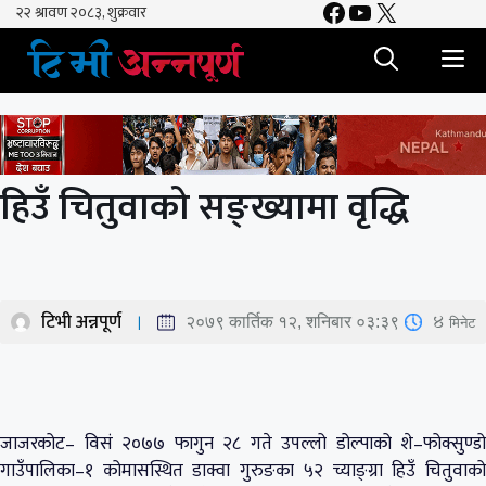
Facebook
YouTube
X
Skip
to
M
content
हिउँ चितुवाको सङ्ख्यामा वृद्धि
टिभी अन्नपूर्ण
4
मिनेट
२०७९ कार्तिक १२, शनिबार ०३:३९
जाजरकोट– विसं २०७७ फागुन २८ गते उपल्लो डोल्पाको शे–फोक्सुण्डो
गाउँपालिका–१ कोमासस्थित डाक्वा गुरुङका ५२ च्याङ्ग्रा हिउँ चितुवाको