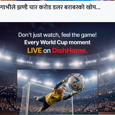
गाभीले झण्डै चार करोड डलर बराबरको खोप…