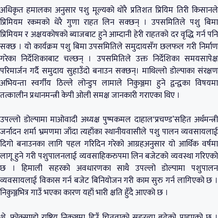
अधिकृत हमालका अनुसार पशु मूल्यको थोरै प्रतिशत प्रियिम तिरी किसानले
प्रिमियम रकमको धेरै गुणा राहत लिन सक्छन् । उपसमितिले पशु बिमा
प्रिमियम र अक्षयकोषको ब्याजबाट हुने आम्दानी हेरी राहतको दर वृद्धि गर्न पनि
सक्छ । यो कार्यक्रम पशु बिमा उपसमितिले समुदायसँग छलफल गरी निर्माण
गरेका निर्देशिकाबाट चल्छन् । उपसमितिले उक्त निर्देशिका समयसापेक्ष
परिमार्जन गर्दै समुदाय सुहाउँदो बनाउन सक्छन्। माथिल्लो डोल्पाका संरक्षण
अभियन्ता स्वर्गीय ठिल्ले लोन्डुप लामाले निकुञ्जमा हुने द्वन्द्वका विषयमा
तत्कालीन प्रधानमन्त्री केपी ओली समक्ष जानकारी गराएका थिए ।
उपल्लो डोल्पामा माओवादी अध्यक्ष पुष्पकमल दाहाल‘प्रचण्ड’सहित अर्थमन्त्री
जर्नादन शर्मा भ्रमणमा जाँदा त्यहाँका स्थानीयवासीले पशु पालन व्यवसायलाई
दिगो बनाउनका लागि पहल गरिदिन गरेको आग्रहअनुसार यो आर्थिक वर्षमा
लागू हुने गरी पशुपालनलाई व्यवसाहिकरुपमा लिन बजेटको व्यवस्था गरिएको
छ । हिमाली सहरको अवधारणका साथै उपल्लो डोल्पामा पशुपालन
व्यवसायलाई विकास गर्न बजेट बिनियोजन गरी काम सुरु गर्न लागिएको छ ।
निकुञ्जभित्र गाउँ भएका कारण यहाँ भारी क्षति हुँदै आएको छ ।
शे–फोक्सुण्डो राष्ट्रिय निकुञ्जमा हिउँ चितुवाको सङ्ख्या बढेको पाइएको छ ।