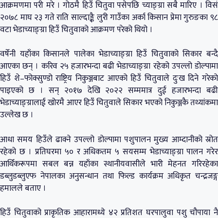
आक्रमणमा परी मरे । गोठमै हिउँ चितुवा पसेपछि च्याङ्ग्रा सबै मारिए । विसं
२०७८ माघ २३ गते राति साल्दाङ्कै लुरी गाउँका अर्का किसान प्रेमा गुरुङका ९८
वटा भेडाच्याङ्ग्रा हिउँ चितुवाको आक्रमण परेको थियो ।
वर्षेनी यहाँका किसानले पालेका भेडाच्याङ्ग्रा हिउँ चितुवाको सिकार बन्दै
आएका छन् । करिव २५ हजारभन्दा बढी भेडाच्याङ्ग्रा रहेको उपल्लो डोल्पामा
हिउँ शे–फोक्सुण्डो राष्ट्रिय निकुञ्जबाट आएको हिउँ चितुवाले दुःख दिने गरेको
पाइएको छ । सन् २०१७ देखि २०२२ सम्ममात्र दुई हजारभन्दा बढी
भेडाच्याङ्ग्रालाई खोरमै आएर हिउँ चितुवाले सिकार भएको निकुञ्जकै तथ्यांकमा
उल्लेख छ ।
आधा समय हिउँले ढाक्ने उपल्लो डोल्पामा पशुपालन मुख्य आम्दानीको स्रोत
रहेको छ । प्रतिघरमा ५० र अधिकतम ५ सयसम्म भेडाच्याङ्ग्रा पालन गरेर
आर्थिकरूपमा सबल बन्न यहाँका स्थानीयवासीले भारी मेहनत गरिरहेका
डब्लुडब्लुएफ नेपालका अनुसन्धान तथा फिल्ड कार्यक्रम अधिकृत चन्द्रजङ्ग
हमालले बताए ।
हिउँ चितुवाको प्राकृतिक आहारामध्ये ४२ प्रतिशत घरपालुवा पशु चौपाया नै