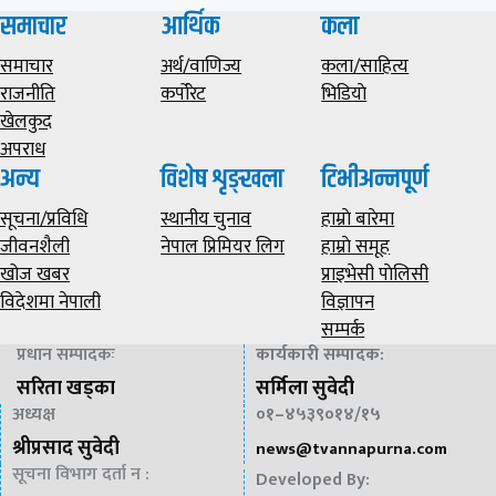
समाचार
आर्थिक
कला
समाचार
अर्थ/वाणिज्य
कला/साहित्य
राजनीति
कर्पोरेट
भिडियाे
खेलकुद
अपराध
अन्य
विशेष शृङ्खला
टिभीअन्नपूर्ण
सूचना/प्रविधि
स्थानीय चुनाव
हाम्राे बारेमा
जीवनशैली
नेपाल प्रिमियर लिग
हाम्राे समूह
खोज खबर
प्राइभेसी पाेलिसी
विदेशमा नेपाली
विज्ञापन
सम्पर्क
प्रधान सम्पादकः
कार्यकारी सम्पादक
:
सरिता खड्का
सर्मिला सुवेदी
अध्यक्ष
०१–४५३९०१४/१५
श्रीप्रसाद सुवेदी
news@
tvannapurna.com
सूचना विभाग दर्ता न :
Developed By: