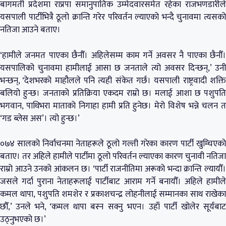
बागमती प्रदेशमा राप्रपा समानुपातिक उम्मेदवारसमेत रहेका राजभणडारीले
यसपाली पार्टीभित्रै ठूलो क्रान्ति गरेर परिवर्तन ल्याएको भन्दै चुनावमा त्यसको
नतिजा आउने बताए।
‘हामीले जनमत पाएका छैनौँ। अहिलेसम्म काम गर्ने अवसर नै पाएका छैनौँ।
यसपालिको चुनावमा हामीलाई आसा छ जनताले त्यो अवसर दिन्छन्,’ उनी
भन्छन्, ‘देशभरको माहौलले पनि त्यही संकेत गर्छ। यसपाली राष्ट्रवादी शक्ति
बलियो हुन्छ। जनताको प्रतिक्रिया एकदम राम्रो छ। मलाई आशा छ पशुपति
भगवान, पाथिभरा माताको निगाहा हामी प्रति हुनेछ। मेरो विशेष भन्ने चलन त
‘गड ब्लेस अस’। त्यो हुन्छ।’
०७४ सालको निर्वाचनमा नेताहरूले ठूलो गल्ती गरेका कारण पार्टी खुम्चिएको
बताए। तर अहिले हामीले पार्टीमा ठूलो परिवर्तन ल्याएका कारण चुनावी नतिजा
राम्रो आउने उनको आंकलन छ। ‘पार्टी राजनीतिमा अरूको भन्दा क्रान्ति ल्यायौँ।
जसले गर्दा पुराना नेताहरूलाई पार्टीबाट आराम गर्ने बनायौँ। अहिले हामीले
कमल थापा, पशुपति शमशेर र प्रकाशचन्द्र लोहनीलाई सम्मानका साथ राखेका
छौँ,’ उनले भने, ‘कमल थापा बस्न सक्नु भएन। उहाँ पार्टी खोलेर सूर्यबाट
उठ्नुभएको छ।’