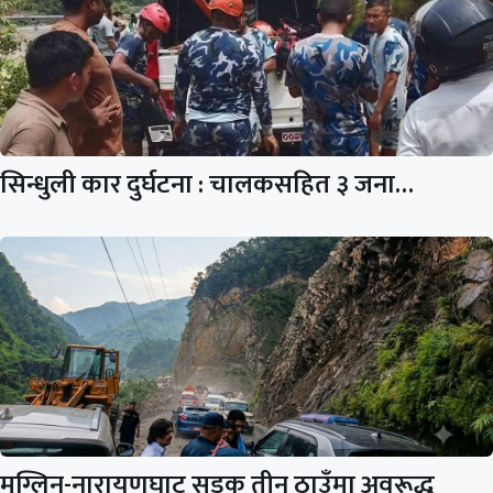
सिन्धुली कार दुर्घटना : चालकसहित ३ जना…
मुग्लिन-नारायणघाट सडक तीन ठाउँमा अवरूद्ध