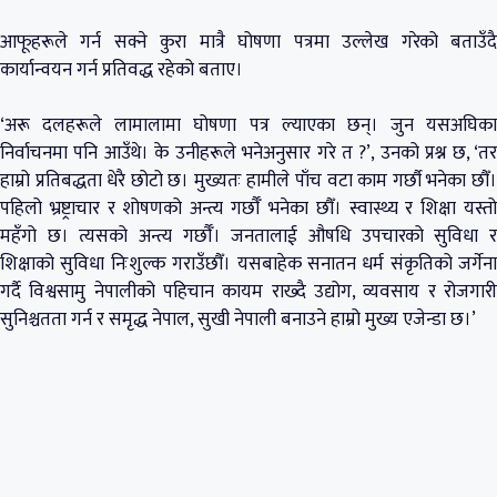
आफूहरूले गर्न सक्ने कुरा मात्रै घोषणा पत्रमा उल्लेख गरेको बताउँदै
कार्यान्वयन गर्न प्रतिवद्ध रहेको बताए।
‘अरू दलहरूले लामालामा घोषणा पत्र ल्याएका छन्। जुन यसअघिका
निर्वाचनमा पनि आउँथे। के उनीहरूले भनेअनुसार गरे त ?’, उनको प्रश्न छ, ‘तर
हाम्रो प्रतिबद्धता धेरै छोटो छ। मुख्यतः हामीले पाँच वटा काम गर्छौ भनेका छौँ।
पहिलो भ्रष्ट्राचार र शोषणको अन्त्य गर्छौँ भनेका छौँ। स्वास्थ्य र शिक्षा यस्तो
महँगो छ। त्यसको अन्त्य गर्छौँ। जनतालाई औषधि उपचारको सुविधा र
शिक्षाको सुविधा निःशुल्क गराउँछौँ। यसबाहेक सनातन धर्म संकृतिको जर्गेना
गर्दै विश्वसामु नेपालीको पहिचान कायम राख्दै उद्योग, व्यवसाय र रोजगारी
सुनिश्चतता गर्न र समृद्ध नेपाल, सुखी नेपाली बनाउने हाम्रो मुख्य एजेन्डा छ।’