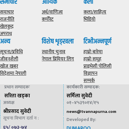
समाचार
आर्थिक
कला
समाचार
अर्थ/वाणिज्य
कला/साहित्य
राजनीति
कर्पोरेट
भिडियाे
खेलकुद
अपराध
अन्य
विशेष शृङ्खला
टिभीअन्नपूर्ण
सूचना/प्रविधि
स्थानीय चुनाव
हाम्राे बारेमा
जीवनशैली
नेपाल प्रिमियर लिग
हाम्राे समूह
खोज खबर
प्राइभेसी पाेलिसी
विदेशमा नेपाली
विज्ञापन
सम्पर्क
प्रधान सम्पादकः
कार्यकारी सम्पादक
:
सरिता खड्का
सर्मिला सुवेदी
अध्यक्ष
०१–४५३९०१४/१५
श्रीप्रसाद सुवेदी
news@
tvannapurna.com
सूचना विभाग दर्ता न :
Developed By:
६५/ ०७३-७४
DUMAROO