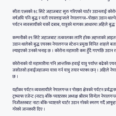
सीता एअरको १८ सिटे जहाजबाट सुरु गरिएको चार्टर उडानलाई कोरोना
वर्षअघि पनि बुद्ध र यती एयरलाइन्सले नेपालगन्ज–पोखरा उडान थाल्ने
पर्यटन व्यवसायीको चर्को दबाब, यात्रुको मागका आधारमा अहिले बुद्
कम्पनीको १९ सिटे जहाजबाट तत्कालका लागि हरेक अहप्ताको आइतबा
उडान थालेको बुद्ध एयरका नेपालगन्ज स्टेशन प्रमुख विनित शाहले बता
ल्याइएको उनको भनाइ छ । कोरोना महामारी कम हुँदै गएपछि उडान र ठू
कोरोनाको यो महामारीमा पनि आन्तरिक हवाई यात्रु पर्याप्त बढेको ए
जसोतसो हवाईजहाजमा यात्रा गर्न यात्रु तयार भएका छन् । अहिले ने
छ ।
यहाँका पर्यटन व्यवसायीले नेपालगन्ज र पोखरा क्षेत्रको पर्यटन प्रर्वद्
ट्राभल्स एजेन्ट (नाटा) बाँके च्याप्टरका अध्यक्ष श्रीराम सिग्देल ने
निजीस्तरबाट नाटा बाँके च्याप्टरले चार्टर उडान गरेको स्मरण गर्दै आ
गरेको जानकारी दिए ।