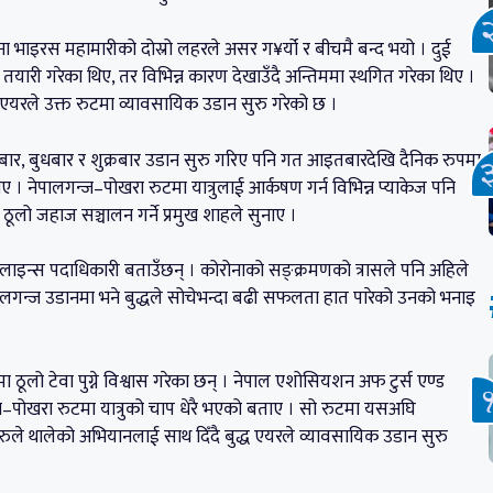
 भाइरस महामारीको दोस्रो लहरले असर ग¥र्यो र बीचमै बन्द भयो । दुई
 तयारी गरेका थिए, तर विभिन्न कारण देखाउँदै अन्तिममा स्थगित गरेका थिए ।
ध एयरले उक्त रुटमा व्यावसायिक उडान सुरु गरेको छ ।
र, बुधबार र शुक्रबार उडान सुरु गरिए पनि गत आइतबारदेखि दैनिक रुपमा
ए । नेपालगन्ज–पोखरा रुटमा यात्रुलाई आर्कषण गर्न विभिन्न प्याकेज पनि
लो जहाज सञ्चालन गर्ने प्रमुख शाहले सुनाए ।
यरलाइन्स पदाधिकारी बताउँछन् । कोरोनाको सङ्क्रमणको त्रासले पनि अहिले
पालगन्ज उडानमा भने बुद्धले सोचेभन्दा बढी सफलता हात पारेको उनको भनाइ
धनमा ठूलो टेवा पुग्ने विश्वास गरेका छन् । नेपाल एशोसियशन अफ टुर्स एण्ड
पालगन्ज–पोखरा रुटमा यात्रुको चाप धेरै भएको बताए । सो रुटमा यसअघि
फूहरुले थालेको अभियानलाई साथ दिँदै बुद्ध एयरले व्यावसायिक उडान सुरु