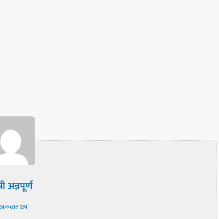
ी अन्नपूर्ण
ेखकबाट थप