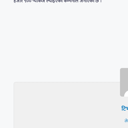
हजार ९०० प्याकेज ल्याइएको कम्पनीले जनाएको छ ।
टिभ
ल