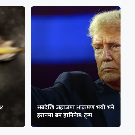
१४
अबदेखि जहाजमा आक्रमण भयो भने
इरानमा बम हानिनेछ: ट्रम्प