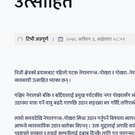
उत्साहित
टिभी अन्नपूर्ण
२०७८ आश्विन ३, आईतवार ०८:५१
निजी क्षेत्रको प्रयासबाट पहिलो पटक नेपालगन्ज–पोखरा र पोखरा–नेपा
व्यवसायी उत्साहित भएका छन् ।
पश्चिम नेपालको बाँके र बर्दियालाई प्रमुख पर्यटकीय नगर पोखरासँग 
उडानमा यात्रा गर्ने यात्रु बढदै गएपछि उडान सङ्ख्या थप गरिँदै लगिएक
लामो समयदेखि नेपालगन्ज–पोखरा सिधा उडान गर्नुपर्ने विषयमा ब्
आफनो व्यावसायिक उडान थालेका थिएनन् । उक्त मुद्दालाई अगाडि सार्द
च्याप्टरले सरकार र हवाई कम्पनीलाई दबाब दिनकै लागि गत फागुनमा उ