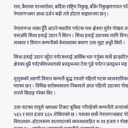
रारा, कैलास मानसरोवर, बर्दिया राष्ट्रिय निकुञ्ज, बाँके निकुञ्जलगायत 
नेपालगन्जमा आधा दर्जन बढी तारे होटल सञ्चालनमा छन् ।
नेपालगन्ज नाका हुँदै आउने भारतीय पर्यटक यस क्षेत्रमा घुमेर पोखरा
यसअघि सिधा हवाई उडान नै थिएन । सिधा हवाई उडानका लागि विगतमा
सरकार र विमान कम्पनीको बेवास्ताका कारण उक्त मुद्दा अधुरै थियो ।
सिधा हवाई उडान नहुँदा पर्यटकलाई आर्थिक भार पर्नुका साथै झन्झटिलो हुने
क्षेत्रका थुप्रै पर्यटकीयस्थलको प्रवद्र्धनमा टेवा पुग्ने पर्यटन प्रवद्र्धन 
मुलुकको अग्रणी विमान कम्पनी बुद्ध एयरले पहिलो पटक व्यावसायिक उ
भएका छन् । विभिन्न सरोकारवाला निकायले आज पहिलो उडानमा पोखराब
रुपले बिदाइ गरेका थिए ।
उक्त रुटका यात्रुले धमाधम टिकट बुकिङ गरिरहेको कम्पनीले जनाएको
५६५ र सात हजार ६६५ तोकिएको छ । यसका साथै नेपालगन्जबाट पोखरा 
विमास्थल–होटलसम्म यातायातको व्यवस्थासहित रु ११ हजार र पोखराबाट 