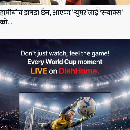
हामीबीच झगडा छैन, आएका ‘र्‍युमर’लाई ‘स्न्याक्स’
को…