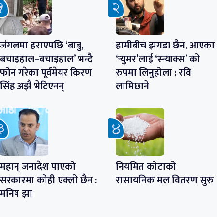
जंगलमा हराएपछि ‘बाबु,
हामीबीच झगडा छैन, आएका
बचाइहाल–बचाइहाल’ भन्दै
‘र्‍युमर’लाई ‘स्न्याक्स’ को
फोन गरेका पूर्वमेयर किरण
रुपमा लिनुहोला : रवि
सिंह अझै भेटिएनन्
लामिछाने
महान् जनादेश पाएको
नियमित कोटाको
सरकारमा कोही एक्लो छैन :
रासायनिक मल वितरण सुरु
मनिष झा