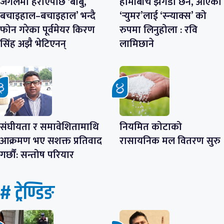
जंगलमा हराएपछि ‘बाबु,
हामीबीच झगडा छैन, आएका
बचाइहाल–बचाइहाल’ भन्दै
‘र्‍युमर’लाई ‘स्न्याक्स’ को
फोन गरेका पूर्वमेयर किरण
रुपमा लिनुहोला : रवि
सिंह अझै भेटिएनन्
लामिछाने
संघीयता र समावेशितामाथि
नियमित कोटाको
आक्रमण भए सशक्त प्रतिवाद
रासायनिक मल वितरण सुरु
गर्छौं: सन्तोष परियार
# ट्रेण्डिङ