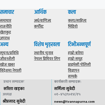
समाचार
आर्थिक
कला
समाचार
अर्थ/वाणिज्य
कला/साहित्य
राजनीति
कर्पोरेट
भिडियाे
खेलकुद
अपराध
अन्य
विशेष शृङ्खला
टिभीअन्नपूर्ण
सूचना/प्रविधि
स्थानीय चुनाव
हाम्राे बारेमा
जीवनशैली
नेपाल प्रिमियर लिग
हाम्राे समूह
खोज खबर
प्राइभेसी पाेलिसी
विदेशमा नेपाली
विज्ञापन
सम्पर्क
प्रधान सम्पादकः
कार्यकारी सम्पादक
:
सरिता खड्का
सर्मिला सुवेदी
अध्यक्ष
०१–४५३९०१४/१५
श्रीप्रसाद सुवेदी
news@
tvannapurna.com