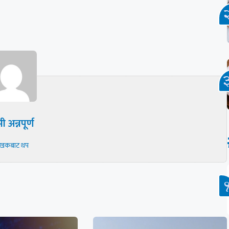
ी अन्नपूर्ण
ेखकबाट थप