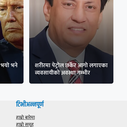
भयो भने
शरीरमा पेट्रोल छर्केर आगो लगाएका
व्यवसायीको अवस्था गम्भीर
टिभीअन्नपूर्ण
हाम्राे बारेमा
हाम्राे समूह