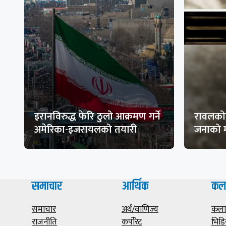
इरानविरुद्ध फेरि ठुलो आक्रमण गर्ने
रावलकोट
अमेरिका-इजरायलको तयारी
जनाको म
समाचार
आर्थिक
कल
समाचार
अर्थ/वाणिज्य
कला/
राजनीति
कर्पोरेट
भिडि