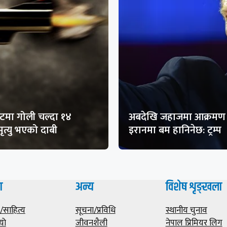
मा गोली चल्दा १४
अबदेखि जहाजमा आक्रमण 
ृत्यु भएको दाबी
इरानमा बम हानिनेछ: ट्रम्प
ा
अन्य
विशेष शृङ्खला
साहित्य
सूचना/प्रविधि
स्थानीय चुनाव
याे
जीवनशैली
नेपाल प्रिमियर लिग