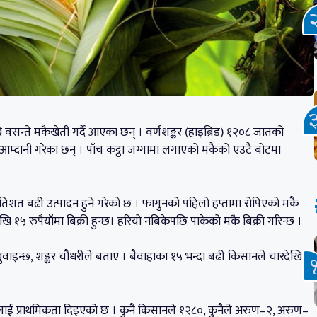
 वसन्ते मकैखेती गर्दै आएका छन् । वर्णशङ्कर (हाइब्रिड) १२०८ जातको
म्दानी गरेका छन् । पाँच कट्ठा जग्गामा लगाएको मकैको एउटै बोटमा
्रतिशत बढी उत्पादन हुने गरेको छ । फागुनको पहिलो हप्तामा रोपिएको मकै
 १५ रुपैयाँमा बिक्री हुन्छ। हरियो नबिकेपछि पाकेको मकै बिक्री गरिन्छ ।
 खुवाइन्छ, शङ्कर चौधरीले बताए । बैवाहाका १५ भन्दा बढी किसानले चारदेखि
ीलाई प्राथमिकता दिइएको छ । कुनै किसानले १२८०, कुनैले अरुण–२, अरुण–