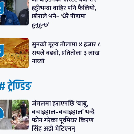
हड्डीभन्दा बाहिर पनि फैलियो,
छोराले भने– ‘धेरै पीडामा
हुनुहुन्छ’
सुनको मूल्य तोलामा ४ हजार ८
सयले बढ्यो, प्रतितोला ३ लाख
नाघ्यो
# ट्रेण्डिङ
जंगलमा हराएपछि ‘बाबु,
बचाइहाल–बचाइहाल’ भन्दै
फोन गरेका पूर्वमेयर किरण
सिंह अझै भेटिएनन्