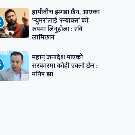
हामीबीच झगडा छैन, आएका
‘र्‍युमर’लाई ‘स्न्याक्स’ को
रुपमा लिनुहोला : रवि
लामिछाने
महान् जनादेश पाएको
सरकारमा कोही एक्लो छैन :
मनिष झा