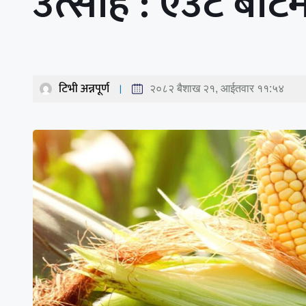
उत्साह : एउटै बोट
टिभी अन्नपूर्ण
२०८२ बैशाख २१, आईतवार ११:५४