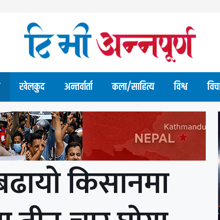
खेलकुद
अन्तर्वार्ता
कला/साहित्य
विश्व
विच
 बढायो किसानमा