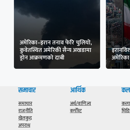
अमेरिका–इरान तनाव फेरि चुलियो,
कुवेतस्थित अमेरिकी सैन्य अखडामा
इरानविरु
ड्रोन आक्रमणको दाबी
अमेरिक
समाचार
आर्थिक
कल
समाचार
अर्थ/वाणिज्य
कला/
राजनीति
कर्पोरेट
भिडि
खेलकुद
अपराध