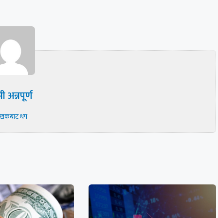
ी अन्नपूर्ण
ेखकबाट थप