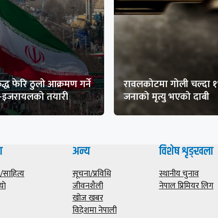
द्ध फेरि ठुलो आक्रमण गर्ने
रावलकोटमा गोली चल्दा 
ा-इजरायलको तयारी
जनाको मृत्यु भएको दाबी
ा
अन्य
विशेष शृङ्खला
साहित्य
सूचना/प्रविधि
स्थानीय चुनाव
याे
जीवनशैली
नेपाल प्रिमियर लिग
खोज खबर
विदेशमा नेपाली