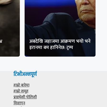
१४
अबदेखि जहाजमा आक्रमण भयो भने
इरानमा बम हानिनेछ: ट्रम्प
टिभीअन्नपूर्ण
हाम्राे बारेमा
हाम्राे समूह
प्राइभेसी पाेलिसी
विज्ञापन