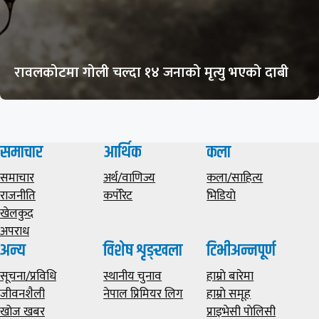
रावलकोटमा गोली चल्दा १४ जनाको मृत्यु भएको दाबी
समाचार
आर्थिक
कला
समाचार
अर्थ/वाणिज्य
कला/साहित्य
राजनीति
कर्पोरेट
भिडियाे
खेलकुद
अपराध
अन्य
विशेष शृङ्खला
टिभीअन्नपूर्ण
सूचना/प्रविधि
स्थानीय चुनाव
हाम्राे बारेमा
जीवनशैली
नेपाल प्रिमियर लिग
हाम्राे समूह
खोज खबर
प्राइभेसी पाेलिसी