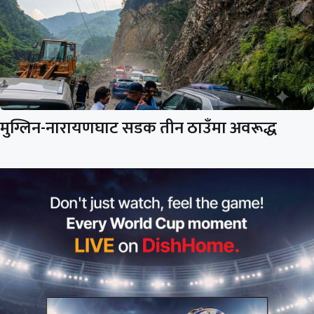
मुग्लिन-नारायणघाट सडक तीन ठाउँमा अवरूद्ध