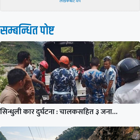
लेखकबाट थप
सम्बन्धित पाेष्ट
सिन्धुली कार दुर्घटना : चालकसहित ३ जना…