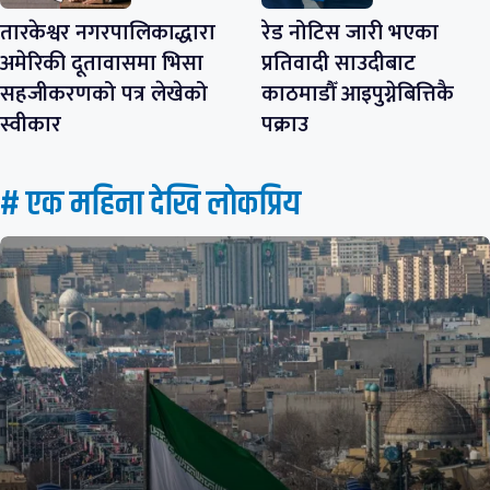
तारकेश्वर नगरपालिकाद्धारा
रेड नोटिस जारी भएका
अमेरिकी दूतावासमा भिसा
प्रतिवादी साउदीबाट
सहजीकरणको पत्र लेखेको
काठमाडौँ आइपुग्नेबित्तिकै
स्वीकार
पक्राउ
# एक महिना देखि लाेकप्रिय