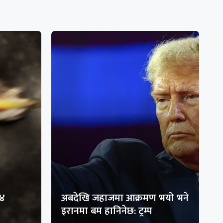
१४
अबदेखि जहाजमा आक्रमण भयो भने
इरानमा बम हानिनेछ: ट्रम्प