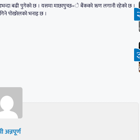
० करोडभन्दा बढी पुगेको छ । यसमा माछापुच्छ«े बैंकको ऋण लगानी रहेको छ ।
लगिने पोखरेलको भनाइ छ ।
ी अन्नपूर्ण