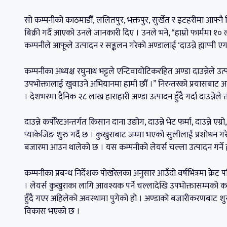
सो कम्पनीको काठमाडौँ, ललितपुर, भक्तपुर, सुर्खेत र इटहरीमा आफ्नै 
बिक्री गर्दै आएको उनले जानकारी दिए । उनले भने, “हाम्रो फार्ममा १० ल
कम्पनीले आफूले उत्पादन र सङ्कलन गरेको अण्डालाई ‘दाउन्ने ह्याप्पी ए
कम्पनीका अध्यक्ष रघुनाथ भट्टले एन्टिवायोटिकरहित अण्डा दाउन्नेले 
उपभोक्तालाई खुवाउने अभियानमा हामी छौँ ।” निरन्तरको प्रयासबाट अ
। देशभरमा दैनिक २८ लाख हाराहारी अण्डा उत्पादन हुँदै गर्दा दाउन्नेल
दाउन्ने कर्पोरेटअन्तर्गत किसान दाना उद्योग, दाउन्ने भेट फर्मा, दाउन्ने एग्र
प्याकेजिङ शुरु गर्दै छ । कुखुराबाट जम्मा भएको सुलीलाई प्रशोधन गर
बजारमा आउन थालेको छ । यस कम्पनीको लेयर्स चल्ला उत्पादन गर्ने 
कम्पनीका प्रबन्ध निर्देशक पोखरेलका अनुसार आउँदो वर्षभित्रमा क्रेट प
। लेयर्स कुखुराका लागि आवश्यक पर्ने चल्लादेखि उपभोक्तासम्मको कम्प
हुँदै गएर अहिलेको अवस्थामा पुगेको हो । अण्डाको बजारीकरणबाट शुरु
विकास भएको छ ।