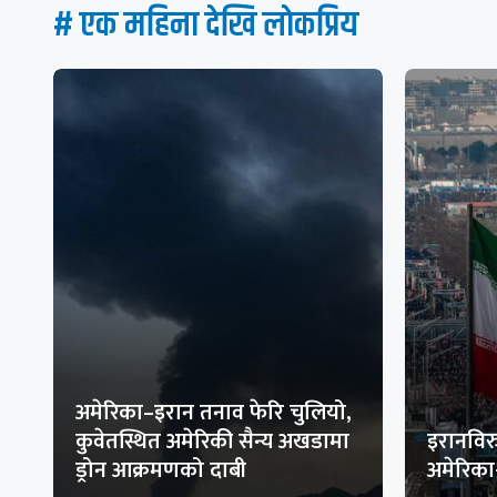
# एक महिना देखि लाेकप्रिय
अमेरिका–इरान तनाव फेरि चुलियो,
कुवेतस्थित अमेरिकी सैन्य अखडामा
इरानविरु
ड्रोन आक्रमणको दाबी
अमेरिक