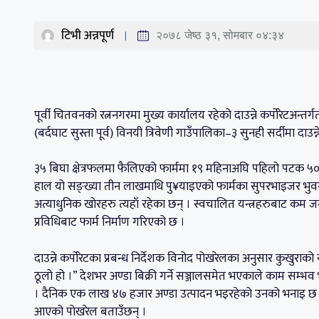
टिभी अन्नपूर्ण
२०७८ जेष्ठ ३१, सोमबार ०४:३४
पूर्वी चितवनको रत्ननगरमा मुख्य कार्यालय रहेको दाउन्ने कर्पोरेटअन्तर
(बर्दघाट सुस्ता पूर्व) विनयी त्रिवेणी गाउँपालिका–३ सुनही सर्दीमा दाउन्न
३५ बिघा क्षेत्रफलमा फैलिएको फार्ममा १९ महिनाअघि पहिलो पटक ५० 
हाल यो सङ्ख्या तीन लाखमाथि पु¥याइएको फार्मका सुपरभाइजर भुवन 
अत्याधुनिक खोरहरु त्यहाँ रहेका छन् । स्वचालित यन्त्रहरुबाट कम
प्रविधिबाट फार्म निर्माण गरिएको छ ।
दाउन्ने कर्पोरेटका प्रबन्ध निर्देशक विनोद पोखरेलका अनुसार कुखुरा
ठूलो हो ।” देशभर अण्डा बिक्री गर्ने सञ्जालसमेत भएकाले काम सम्भ
। दैनिक एक लाख ४७ हजार अण्डा उत्पादन भइरहेको उनको भनाइ छ । य
आएको पोखरेल बताउँछन् ।