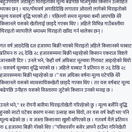
बहुउपयोगि जडीबुटी चिराइतोको मूल्य बढेपछि भोजपुरका किसान उत्साहित
भएका छन् । चार/पाँचवर्ष अगाडिदेखि लगातार ओरालो लागेको चिराइतोको
मूल्य यसवर्ष वृद्धि भएको हो । पछिल्लो समय मूल्यमा कमी आएपछि धेरै
किसानले यसको खेतीलाई छाड्दै गएका थिए । अहिले विभिन्न गाउँबस्तीमा
चिराइतो व्यापारीले धमाधम चिराइतो खरिद गर्न थालेका छन् ।
गत वर्ष आठदेखि दश हजारमा बिक्री भएको चिराइतो अहिले किसानको घरबाट
प्रतिमन रु २६ देखि २८ हजारसम्ममा बिक्री भइरहेको किसान एकराज विष्टले
जानकारी दिए । उनले भने, ‘केही वर्ष अघिबाट मूल्यमा गिरावट आइरहेको थियो
। यसवर्ष मूल्यमा वृद्धि भएको छ । अहिले घरबाट नै प्रतिमन रु २६ देखि २८
हजारसम्ममा बिक्री भइरहेको छ ।’’ यस अघिका वर्षमा मूल्य घटेपछि धेरै
किसानले यसको व्यावसायिकखेती छाड्दै गएका थिए । तर यस वर्षबाट मूल्य
बढेपछि उनीहरु यसको विस्तारमा जुटेको किसान उनको भनाइ छ ।
उनले भने,‘‘ ११ रोपनी बारीमा चिराइतोखेती गरिरहेको छु । मूल्य बर्सेनि वृद्धि
हुनको साटो घटेका कारण मनमा उत्साह कम थियो, तर यस वर्ष केही भए पनि
मूल्य बढेको छ । म जस्ता किसानमा खुसी थपिएको छ । गतवर्ष मैले प्रतिमन
रु ६ हजारमा बिक्री गरेको थिए ।’’परिवारसँग बसेर आफ्नै ठाउँमा गरिनेखेती