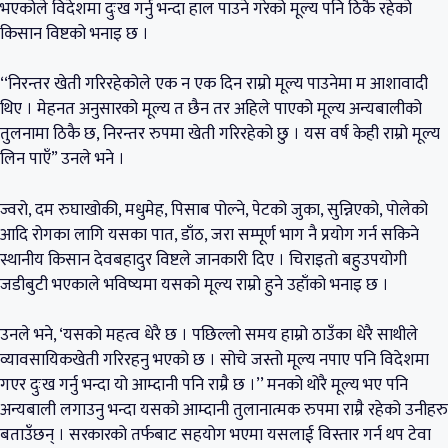
भएकोले विदेशमा दुःख गर्नु भन्दा हाल पाउने गरेको मूल्य पनि ठिकै रहेको
किसान विष्टको भनाइ छ ।
‘‘निरन्तर खेती गरिरहेकोले एक न एक दिन राम्रो मूल्य पाउनेमा म आशावादी
थिए । मेहनत अनुसारको मूल्य त छैन तर अहिले पाएको मूल्य अन्यबालीको
तुलनामा ठिकै छ, निरन्तर रुपमा खेती गरिरहेको छु । यस वर्ष केही राम्रो मूल्य
लिन पाएँ” उनले भने ।
ज्वरो, दम रुघाखोकी, मधुमेह, पिसाब पोल्ने, पेटको जुका, सुन्निएको, पोलेको
आदि रोगका लागि यसका पात, डाँठ, जरा सम्पूर्ण भाग नै प्रयोग गर्न सकिने
स्थानीय किसान देवबहादुर विष्टले जानकारी दिए । चिराइतो बहुउपयोगी
जडीबुटी भएकाले भविष्यमा यसको मूल्य राम्रो हुने उहाँको भनाइ छ ।
उनले भने, ‘यसको महत्व धेरै छ । पछिल्लो समय हाम्रो ठाउँका धेरै साथीले
व्यावसायिकखेती गरिरहनु भएको छ । सोचे जस्तो मूल्य नपाए पनि विदेशमा
गएर दुःख गर्नु भन्दा यो आम्दानी पनि राम्रै छ ।’’ मनको थोरै मूल्य भए पनि
अन्यबाली लगाउनु भन्दा यसको आम्दानी तुलानात्मक रुपमा राम्रै रहेको उनीहरु
बताउँछन् । सरकारको तर्फबाट सहयोग भएमा यसलाई विस्तार गर्न थप टेवा