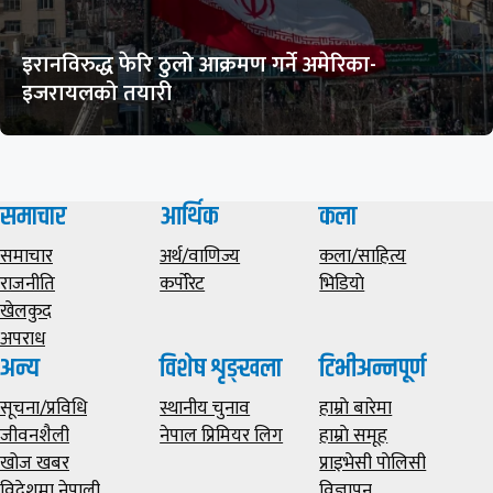
इरानविरुद्ध फेरि ठुलो आक्रमण गर्ने अमेरिका-
इजरायलको तयारी
समाचार
आर्थिक
कला
समाचार
अर्थ/वाणिज्य
कला/साहित्य
राजनीति
कर्पोरेट
भिडियाे
खेलकुद
अपराध
अन्य
विशेष शृङ्खला
टिभीअन्नपूर्ण
सूचना/प्रविधि
स्थानीय चुनाव
हाम्राे बारेमा
जीवनशैली
नेपाल प्रिमियर लिग
हाम्राे समूह
खोज खबर
प्राइभेसी पाेलिसी
विदेशमा नेपाली
विज्ञापन