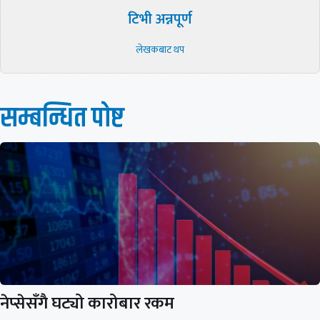
टिभी अन्नपूर्ण
लेखकबाट थप
सम्बन्धित पाेष्ट
नेप्सेसँगै घट्यो कारोबार रकम