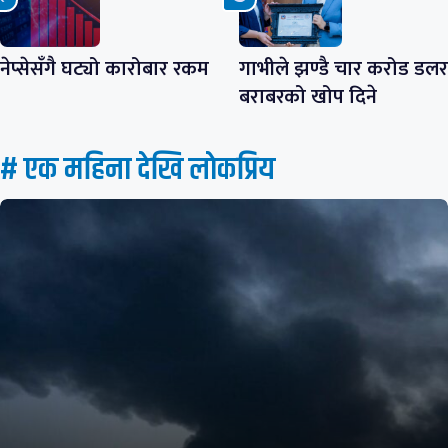
नेप्सेसँगै घट्यो कारोबार रकम
गाभीले झण्डै चार करोड डलर
बराबरको खोप दिने
# एक महिना देखि लाेकप्रिय