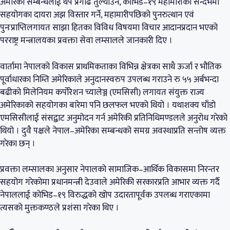
अमेरिका सम्बन्धलाई थप प्रगाढ तुल्याउने, कोभिड–१९ महामारीको सन्दर्भमा
सहयोगका दायरा अझ विस्तार गर्ने, महामारीपछिको पुनरुत्थान एवं
पुनःप्राप्तिलगायत साझा हितका विविध विषयमा विचार आदानप्रदान भएको
परराष्ट्र मन्त्रालयका प्रवक्ता सेवा लम्सालले जानकारी दिए ।
वार्तामा नेपालको विकास प्राथमिकताका विभिन्न क्षेत्रका साथै ऊर्जा र भौतिक
पूर्वाधारका निम्ति अमेरिकाले अनुदानस्वरुप उपलब्ध गराउने रु ५५ अर्बभन्दा
बढीको मिलेनियम कर्पोरेशन च्यालेञ्ज (एमसिसी) लगायत संयुक्त राज्य
अमेरिकाको सहयोगका बारेमा पनि छलफल भएको थियो । यथाशक्य चाँडो
एमसिसीलाई संसद्बाट अनुमोदन गर्न अमेरिकी प्रतिनिधिमण्डलले अनुरोध गरेको
थियो । दुवै पक्षले नेपाल–अमेरिका सम्बन्धको समग्र अवस्थाप्रति सन्तोष व्यक्त
गरेका छन् ।
प्रवक्ता लम्सालका अनुसार नेपालको सामाजिक–आर्थिक विकासमा निरन्तर
सहयोग गरेकोमा प्रधानमन्त्री देउवाले अमेरिकी सरकारप्रति आभार व्यक्त गर्दै
नेपाललाई कोभिड–१९ विरुद्धको खोप उदारतापूर्वक उपलब्ध गराएकामा
त्यसको मुक्तकण्ठले प्रशंसा गरेका थिए ।