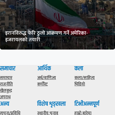
इरानविरुद्ध फेरि ठुलो आक्रमण गर्ने अमेरिका-
इजरायलको तयारी
समाचार
आर्थिक
कला
समाचार
अर्थ/वाणिज्य
कला/साहित्य
राजनीति
कर्पोरेट
भिडियाे
खेलकुद
अपराध
अन्य
विशेष शृङ्खला
टिभीअन्नपूर्ण
सूचना/प्रविधि
स्थानीय चुनाव
हाम्राे बारेमा