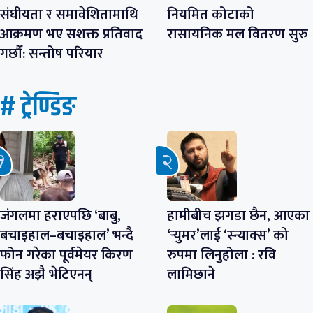
संघीयता र समावेशितामाथि
नियमित कोटाको
आक्रमण भए सशक्त प्रतिवाद
रासायनिक मल वितरण सुरु
गर्छौं: सन्तोष परियार
# ट्रेण्डिङ
जंगलमा हराएपछि ‘बाबु,
हामीबीच झगडा छैन, आएका
बचाइहाल–बचाइहाल’ भन्दै
‘र्‍युमर’लाई ‘स्न्याक्स’ को
फोन गरेका पूर्वमेयर किरण
रुपमा लिनुहोला : रवि
सिंह अझै भेटिएनन्
लामिछाने