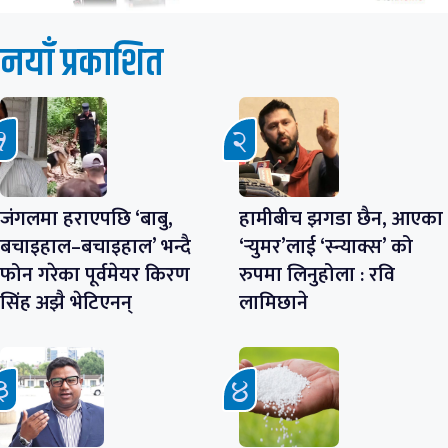
नयाँ प्रकाशित
जंगलमा हराएपछि ‘बाबु,
हामीबीच झगडा छैन, आएका
बचाइहाल–बचाइहाल’ भन्दै
‘र्‍युमर’लाई ‘स्न्याक्स’ को
फोन गरेका पूर्वमेयर किरण
रुपमा लिनुहोला : रवि
सिंह अझै भेटिएनन्
लामिछाने